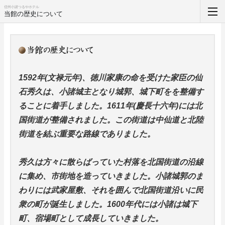
信州小諸つるやホテル
当館の歴史について
トップページ
支配人からのご挨拶
1592年(文禄元年)、徳川家康の命を受けた家臣の仙
お部屋
石秀久は、小諸城主となり城郭、城下町をを整備す
ることに着手しました。1611年(慶長十六年)には北
当館自慢料理
国街道が整備されました。この街道は中仙道と北陸
つるや古今
街道を結ぶ重要な路線でありました。
周辺観光案内
秀久は方々に散らばっていた村落を北国街道の沿線
に集め、市街地を造っていきました。小諸城郭のま
ホーム
わりには武家屋敷、それを囲んで北国街道沿いに民
衆の町が誕生しました。1600年代には小諸は城下
町、宿場町として成長していきました。