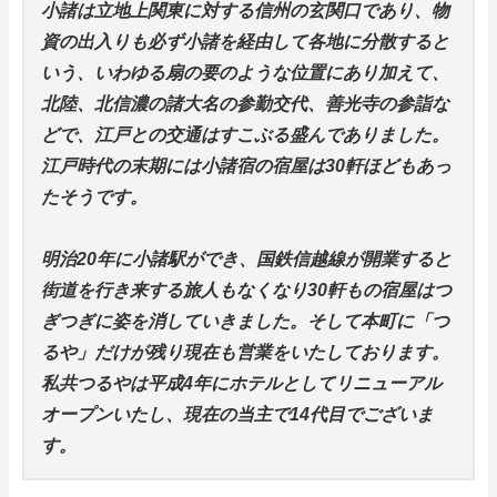
小諸は立地上関東に対する信州の玄関口であり、物
資の出入りも必ず小諸を経由して各地に分散すると
いう、いわゆる扇の要のような位置にあり加えて、
北陸、北信濃の諸大名の参勤交代、善光寺の参詣な
どで、江戸との交通はすこぶる盛んでありました。
江戸時代の末期には小諸宿の宿屋は30軒ほどもあっ
たそうです。
明治20年に小諸駅ができ、国鉄信越線が開業すると
街道を行き来する旅人もなくなり30軒もの宿屋はつ
ぎつぎに姿を消していき
ました。
そして本町に「つ
るや」だけが残り現在も営業をいたしております。
私共つるやは平成4年にホテルとしてリニューアル
オープンいたし、現在の当主で14代目でございま
す。